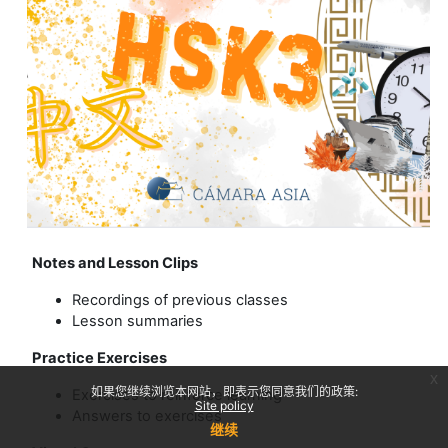
Notes and Lesson Clips
Recordings of previous classes
Lesson summaries
Practice Exercises
x
如果您继续浏览本网站，即表示您同意我们的政策:
Exercises to reinforce learning
Site policy
Answers to exercises
继续