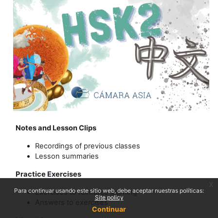
Notes and Lesson Clips
Recordings of previous classes
Lesson summaries
Practice Exercises
x
Para continuar usando este sitio web, debe aceptar nuestras políticas:
Exercises to reinforce learning
Site policy
Answers to exercises
Continuar