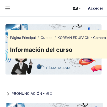
Salta al contenido principal
Acceder
Panel lateral
Página Principal
Cursos
KOREAN EDUPACK - Cámara 
Información del curso
PRONUNCIACIÓN - 발음