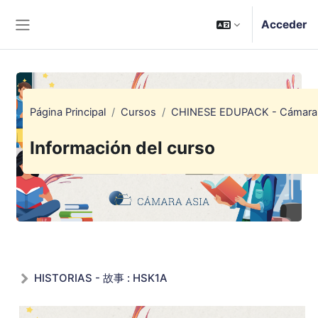
Salta al contenido principal
Acceder
Panel lateral
Página Principal
Cursos
CHINESE EDUPACK - Cámara 
Información del curso
HISTORIAS - 故事 : HSK1A