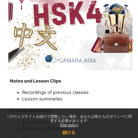
Notes and Lesson Clips
Recordings of previous classes
Lesson summaries
Practice Exercises
x
このウェブサイトを続けて閲覧したい場合、あなたは私たちのポリシーに同
意する必要があります:
Exercises to reinforce learning
Site policy
Answers to exercises
続ける