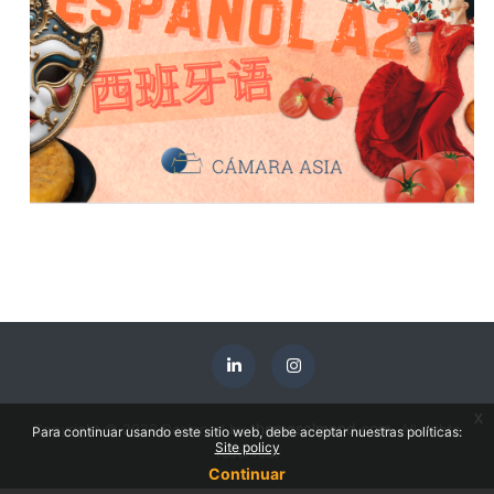
x
themesalmond.com
Copyright © 2022 Designed by
. All rights
Para continuar usando este sitio web, debe aceptar nuestras políticas:
Site policy
reserved.
Continuar