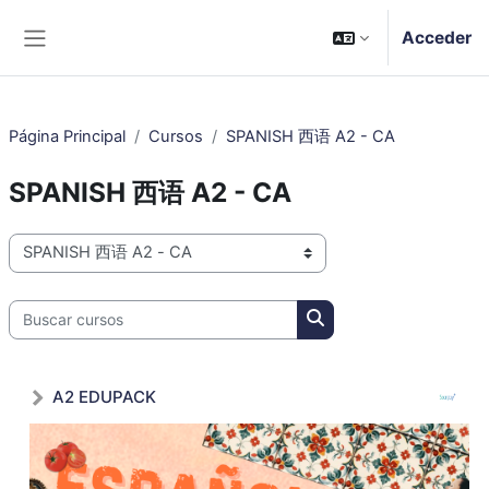
Salta al contenido principal
Acceder
Panel lateral
Página Principal
Cursos
SPANISH 西语 A2 - CA
SPANISH 西语 A2 - CA
Categorías
Buscar cursos
Buscar cursos
A2 EDUPACK