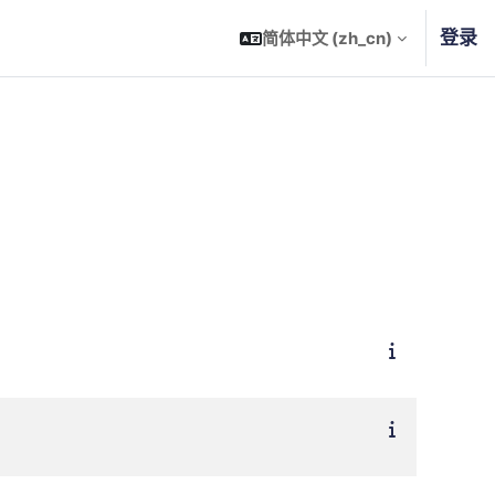
登录
简体中文 ‎(zh_cn)‎