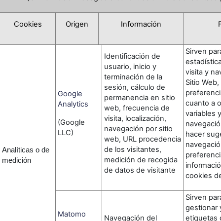
Cookies
Origen
Información
Sirven par
Identificación de
estadístic
usuario, inicio y
visita y n
terminación de la
Sitio Web,
sesión, cálculo de
preferenci
Google
permanencia en sitio
cuanto a 
Analytics
web, frecuencia de
variables y
visita, localización,
(Google
navegación
navegación por sitio
LLC)
hacer sug
web, URL procedencia
navegació
de los visitantes,
Analíticas o de
preferenci
medición de recogida
medición
informació
de datos de visitante
cookies d
Sirven par
gestionar 
Matomo
Navegación del
etiquetas 