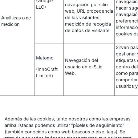
(Google
navegación
navegación por sitio
LLC)
hacer sug
web, URL procedencia
navegació
de los visitantes,
Analíticas o de
preferenci
medición de recogida
medición
informació
de datos de visitante
cookies d
Sirven par
gestionar 
Matomo
Navegación del
etiquetas 
usuario en el Sitio
dentro del
(InnoCraft
Web.
como para
Limited)
comportam
usuarios y
Además de las cookies, tanto nosotros como las empresas
arriba listadas podemos utilizar “píxeles de seguimiento”
(también conocidos como web beacons o pixel tags). Se